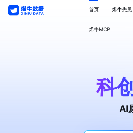
首页
烯牛先见
烯牛MCP
科
A